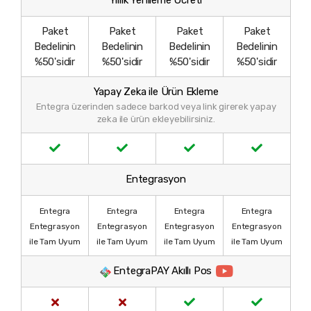
Yıllık Yenileme Ücreti
Paket
Paket
Paket
Paket
Bedelinin
Bedelinin
Bedelinin
Bedelinin
%50'sidir
%50'sidir
%50'sidir
%50'sidir
Yapay Zeka ile Ürün Ekleme
Entegra üzerinden sadece barkod veya link girerek yapay
zeka ile ürün ekleyebilirsiniz.
Entegrasyon
Entegra
Entegra
Entegra
Entegra
Entegrasyon
Entegrasyon
Entegrasyon
Entegrasyon
ile Tam Uyum
ile Tam Uyum
ile Tam Uyum
ile Tam Uyum
EntegraPAY Akıllı Pos