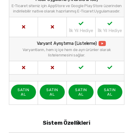
E-Ticaret siteniz için AppStore ve Google Play Store üzerinden
indirilebilir native olarak hazırlanmış E-Ticaret Uygulamasıdır.
İlk Yıl Hediye
İlk Yıl Hediye
Varyant Ayrıştırma (Listeleme)
Varyantların, hem iç içe hem de ayrı ürünler olarak
listelenmesini sağlar.
SATIN
SATIN
SATIN
SATIN
AL
AL
AL
AL
Sistem Özellikleri