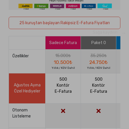
TALEP OLUŞTUR
25 kuruştan başlayan Rakipsiz E-Fatura Fiyatları
→
Sağa kaydırın
Sadece Fatura
Paket 0
P
15.000₺
35.250₺
5
Özellikler
10.500₺
24.750₺
3
Yıllık / KDV Dahil
Yıllık / KDV Dahil
Yıllı
500
500
Ağustos Ayına
Kontör
Kontör
Özel Hediyeler
E-Fatura
E-Fatura
E
T
Otonom
Listeleme
A