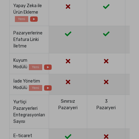
Yapay Zeka ile
Ürün Ekleme
Yeni
Pazaryerlerine
Efatura Linki
İletme
Kuyum
Modülü
Yeni
İade Yönetim
Modülü
Yeni
Sınırsız
3
S
Yurtiçi
Pazaryeri
Pazaryeri
Pa
Pazaryerleri
Entegrasyonları
Sayısı
E-ticaret