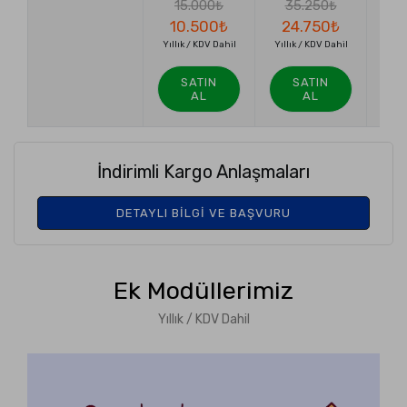
15.000₺
35.250₺
5
10.500₺
24.750₺
3
Yıllık / KDV Dahil
Yıllık / KDV Dahil
Yıllı
SATIN
SATIN
AL
AL
İndirimli Kargo Anlaşmaları
DETAYLI BILGI VE BAŞVURU
Ek Modüllerimiz
Yıllık / KDV Dahil