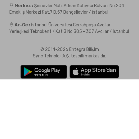
Merkez :
Şirinevler Mah. Adnan Kahveci Bulvarı. No.204
Emek İş Merkezi Kat.7 D.57 Bahçelievler / İstanbul
Ar-Ge :
İstanbul Üniversitesi Cerrahpaşa Avcılar
Yerleşkesi Teknokent / Kat:3 No:305 - 307 Avcılar / İstanbul
© 2014-2026 Entegra Bilişim
Sync Teknoloji A.Ş. tescilli markasıdır.