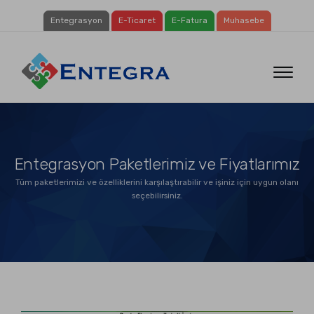
Entegrasyon
E-Ticaret
E-Fatura
Muhasebe
Canlı Demo Başvuru Formu
Sistemimizin çalışır halini canlı olarak görerek karar verin!
Entegrasyon Paketlerimiz ve Fiyatlarımız
Tüm paketlerimizi ve özelliklerini karşılaştırabilir ve işiniz için uygun olanı
seçebilirsiniz.
KVKK Aydınlatma metni
'ni okudum ve kabul ediyorum