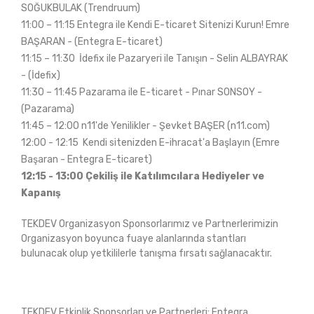
SOĞUKBULAK (Trendruum)
11:00 – 11:15 Entegra ile Kendi E-ticaret Sitenizi Kurun! Emre
BAŞARAN - (Entegra E-ticaret)
11:15 – 11:30 İdefix ile Pazaryeri ile Tanışın - Selin ALBAYRAK
- (İdefix)
11:30 – 11:45 Pazarama ile E-ticaret - Pınar SONSOY -
(Pazarama)
11:45 – 12:00 n11'de Yenilikler - Şevket BAŞER (n11.com)
12:00 - 12:15 Kendi sitenizden E-ihracat'a Başlayın (Emre
Başaran - Entegra E-ticaret)
12:15 - 13:00 Çekiliş ile Katılımcılara Hediyeler ve
Kapanış
TEKDEV Organizasyon Sponsorlarımız ve Partnerlerimizin
Organizasyon boyunca fuaye alanlarında stantları
bulunacak olup yetkililerle tanışma fırsatı sağlanacaktır.
TEKDEV Etkinlik Sponsorları ve Partnerleri: Entegra,