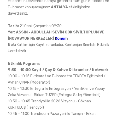
Eticaret'in Devlerini bir araya getirerek tüm gün E-ticaret ve
E-ihracat konuşacağımız
ANTALYA
etkinliğimize
davetlisiniz.
Tarih:
21 Ocak Çarşamba 09:30
Yer: ASSIM - ABDULLAH SEVİM ÇOK SİVİLTOPLUM VE
İNOVASYON MERKEZLERİ
Konum
Not:
Katılım için Kayıt zorunludur. Kontenjan Sınırlıdır. Etkinlik
Ücretsizdir.
Etkinlik Pogramı:
9:30 – 10:00 Kayıt / Çay & Kahve & İkramlar / Network
10:00 – 10:15 E-ticaret ve E-ihracatta TEKDEV Eğitimleri /
Ayhan ÇINAR (Moderatör)
10:15 – 10:30 Entegra ile Entegrasyon / Yenilikler ve Yapay
Zeka Vizyonu - Birkan TÜZER (Entegra Satış Yöneticisi)
10:30 – 10:45 Trendyol ile 2026 Vizyonu - Gökhan
KURTULUŞ (Trendyol)
10:45 – 11:00 Trendruum Pazaryeri ile Tanışın - Erkan