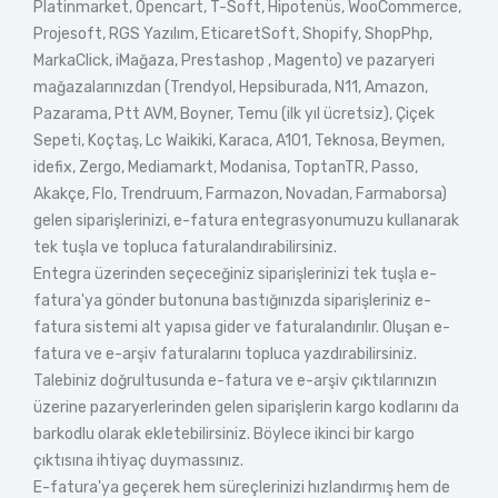
Platinmarket, Opencart, T-Soft, Hipotenüs, WooCommerce,
Projesoft, RGS Yazılım, EticaretSoft, Shopify, ShopPhp,
MarkaClick, iMağaza, Prestashop , Magento) ve pazaryeri
mağazalarınızdan (Trendyol, Hepsiburada, N11, Amazon,
Pazarama, Ptt AVM, Boyner, Temu (ilk yıl ücretsiz), Çiçek
Sepeti, Koçtaş, Lc Waikiki, Karaca, A101, Teknosa, Beymen,
idefix, Zergo, Mediamarkt, Modanisa, ToptanTR, Passo,
Akakçe, Flo, Trendruum, Farmazon, Novadan, Farmaborsa)
gelen siparişlerinizi, e-fatura entegrasyonumuzu kullanarak
tek tuşla ve topluca faturalandırabilirsiniz.
Entegra üzerinden seçeceğiniz siparişlerinizi tek tuşla e-
fatura'ya gönder butonuna bastığınızda siparişleriniz e-
fatura sistemi alt yapısa gider ve faturalandırılır. Oluşan e-
fatura ve e-arşiv faturalarını topluca yazdırabilirsiniz.
Talebiniz doğrultusunda e-fatura ve e-arşiv çıktılarınızın
üzerine pazaryerlerinden gelen siparişlerin kargo kodlarını da
barkodlu olarak ekletebilirsiniz. Böylece ikinci bir kargo
çıktısına ihtiyaç duymassınız.
E-fatura'ya geçerek hem süreçlerinizi hızlandırmış hem de