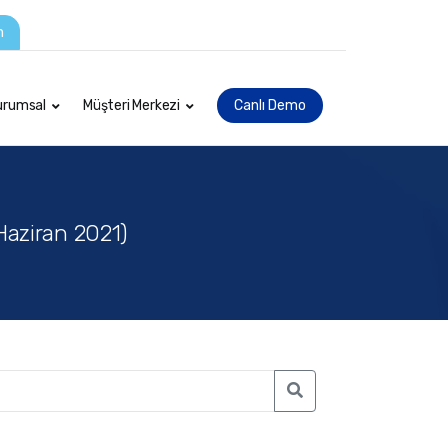
m
urumsal
Müşteri Merkezi
Canlı Demo
(Haziran 2021)