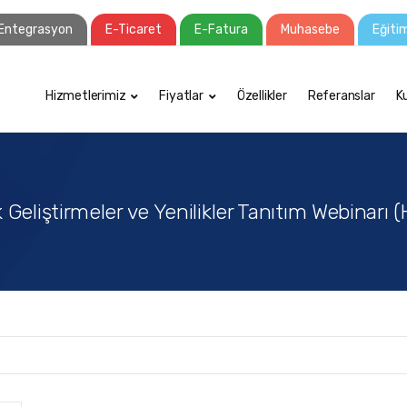
Entegrasyon
E-Ticaret
E-Fatura
Muhasebe
Eğiti
Hizmetlerimiz
Fiyatlar
Özellikler
Referanslar
K
 Geliştirmeler ve Yenilikler Tanıtım Webinarı 