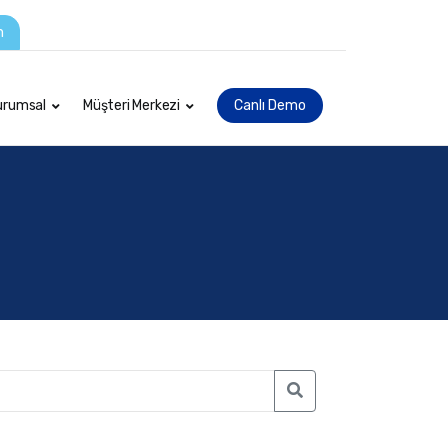
m
urumsal
Müşteri Merkezi
Canlı Demo