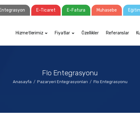
Entegrasyon
E-Ticaret
E-Fatura
Muhasebe
Eğiti
Hizmetlerimiz
Fiyatlar
Özellikler
Referanslar
K
Flo Entegrasyonu
Anasayfa
Pazaryeri Entegrasyonları
Flo Entegrasyonu