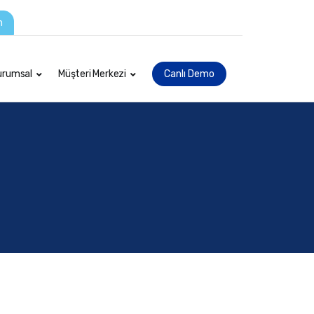
m
urumsal
Müşteri Merkezi
Canlı Demo