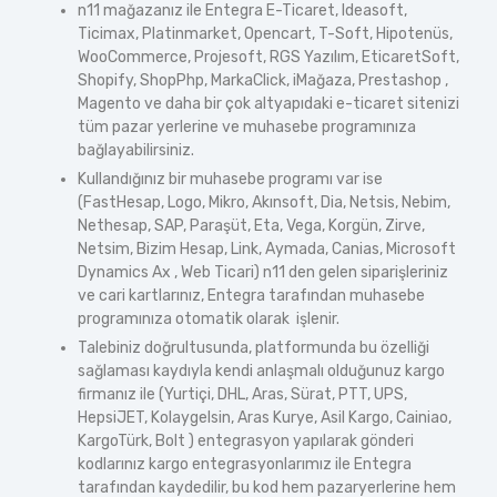
n11 mağazanız ile Entegra E-Ticaret, Ideasoft,
Ticimax, Platinmarket, Opencart, T-Soft, Hipotenüs,
WooCommerce, Projesoft, RGS Yazılım, EticaretSoft,
Shopify, ShopPhp, MarkaClick, iMağaza, Prestashop ,
Magento ve daha bir çok altyapıdaki e-ticaret sitenizi
tüm pazar yerlerine ve muhasebe programınıza
bağlayabilirsiniz.
Kullandığınız bir muhasebe programı var ise
(FastHesap, Logo, Mikro, Akınsoft, Dia, Netsis, Nebim,
Nethesap, SAP, Paraşüt, Eta, Vega, Korgün, Zirve,
Netsim, Bizim Hesap, Link, Aymada, Canias, Microsoft
Dynamics Ax , Web Ticari) n11 den gelen siparişleriniz
ve cari kartlarınız, Entegra tarafından muhasebe
programınıza otomatik olarak işlenir.
Talebiniz doğrultusunda, platformunda bu özelliği
sağlaması kaydıyla kendi anlaşmalı olduğunuz kargo
firmanız ile (Yurtiçi, DHL, Aras, Sürat, PTT, UPS,
HepsiJET, Kolaygelsin, Aras Kurye, Asil Kargo, Cainiao,
KargoTürk, Bolt ) entegrasyon yapılarak gönderi
kodlarınız kargo entegrasyonlarımız ile Entegra
tarafından kaydedilir, bu kod hem pazaryerlerine hem