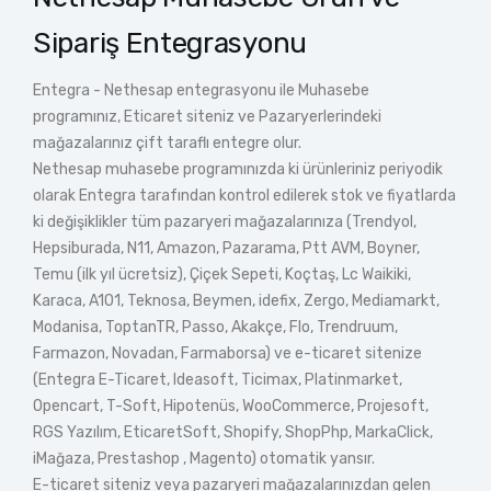
Sipariş Entegrasyonu
Entegra - Nethesap entegrasyonu ile Muhasebe
programınız, Eticaret siteniz ve Pazaryerlerindeki
mağazalarınız çift taraflı entegre olur.
Nethesap muhasebe programınızda ki ürünleriniz periyodik
olarak Entegra tarafından kontrol edilerek stok ve fiyatlarda
ki değişiklikler tüm pazaryeri mağazalarınıza (Trendyol,
Hepsiburada, N11, Amazon, Pazarama, Ptt AVM, Boyner,
Temu (ilk yıl ücretsiz), Çiçek Sepeti, Koçtaş, Lc Waikiki,
Karaca, A101, Teknosa, Beymen, idefix, Zergo, Mediamarkt,
Modanisa, ToptanTR, Passo, Akakçe, Flo, Trendruum,
Farmazon, Novadan, Farmaborsa) ve e-ticaret sitenize
(Entegra E-Ticaret, Ideasoft, Ticimax, Platinmarket,
Opencart, T-Soft, Hipotenüs, WooCommerce, Projesoft,
RGS Yazılım, EticaretSoft, Shopify, ShopPhp, MarkaClick,
iMağaza, Prestashop , Magento) otomatik yansır.
E-ticaret siteniz veya pazaryeri mağazalarınızdan gelen