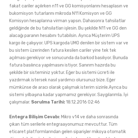
fakat cariler açılırken n11 ve GG komisyonlarını hesaplasın ve
bukomisyon tutarlarını mikroda N11 Komisyon ve GG
Komisyon hesaplarına virman yapsın. Dahasonra tahsilatlar
geldiğinde de bu tahsilatları işlesin. Bu şekilde N11 ve GG den
alacağı paranın hesabını tutabilsin. Ayrıca Müşterim UPS
kargo ile çalışıyor. UPS kargoda UMO denilen bir sistem var ve
bu sistem üzerinden fatura kesilen cariler yine tek tek
açılması gerekiyor ve sonucunda da barkod basılıyor. Bunuda
fatura basılınca yapılmasını istiyor. Sanırım hazırda bu
şekilde bir sisteminiz yoktur. Eğer bu sistemi ücreti ile
yazdırmak istersek nasıl yardımcı olursunuz bize. Eğer
mümkünse de aracı olarak çalışmak isterim sizinle.Ayrıca bu
sistemi yılbaşına kadar yapmamız gerekiyor. Saygılarımla. İyi
çalışmalar.
Sorulma Tarihi:
18.12.2016 02:46
Entegra Bilişim Cevabı
: Mikro v14 ve daha sonrasında
çıkan tüm serilerle entegraayonumuz mevcuttur. Tüm
eticaret platformlarından gelen siparişler mikoya otomatik