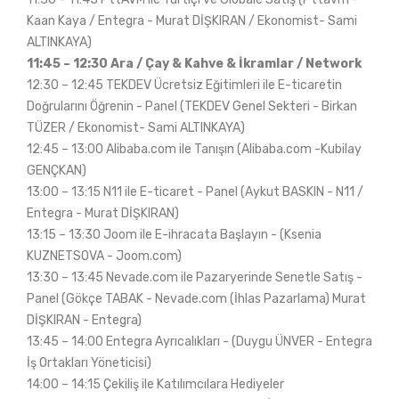
Kaan Kaya / Entegra - Murat DİŞKIRAN / Ekonomist- Sami
ALTINKAYA)
11:45 – 12:30 Ara / Çay & Kahve & İkramlar / Network
12:30 – 12:45 TEKDEV Ücretsiz Eğitimleri ile E-ticaretin
Doğrularını Öğrenin - Panel (TEKDEV Genel Sekteri - Birkan
TÜZER / Ekonomist- Sami ALTINKAYA)
12:45 – 13:00 Alibaba.com ile Tanışın (Alibaba.com -Kubilay
GENÇKAN)
13:00 – 13:15 N11 ile E-ticaret - Panel (Aykut BASKIN - N11 /
Entegra - Murat DİŞKIRAN)
13:15 – 13:30 Joom ile E-ihracata Başlayın - (Ksenia
KUZNETSOVA - Joom.com)
13:30 – 13:45 Nevade.com ile Pazaryerinde Senetle Satış -
Panel (Gökçe TABAK - Nevade.com (İhlas Pazarlama) Murat
DİŞKIRAN - Entegra)
13:45 – 14:00 Entegra Ayrıcalıkları - (Duygu ÜNVER - Entegra
İş Ortakları Yöneticisi)
14:00 – 14:15 Çekiliş ile Katılımcılara Hediyeler