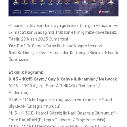
Eticaret'in Devlerini bir araya getirerek tüm gün E-ticaret ve
E-ihracat konuşacağımız Trabzon etkinliğimize davetlisiniz.
Tarih
: 29 Nisan 2023 Cumartesi
Yer
: Prof. Dr. Osman Turan Kültür ve Kongre Merkezi
Not
: Katılım için Kayıt zorunludur. Kontenjan Sınırlıdır. Etkinlik
Ücretsizdir.
Etkinlik Pogramı:
9:45 – 10:15 Kayıt / Çay & Kahve & İkramlar / Network
10:15 – 10:30 Açılış - Sami ALTINKAYA (Ekonomist /
Moderatör)
10:30 – 11:15 Entegra ile Entegrasyon ve Yenilikler - Murat
DİŞKIRAN (Entegra / Kurucu)
11:15 – 11:30 E-ticaret Siteniz ile Nasıl Başarısız Olursunuz? -
Emre BAŞARAN (Entegra E-ticaret / Proje Yöneticisi)
11:30 – 11:45 PttAVM ile Yurtiçi ve Globale Satış (Pttavm -