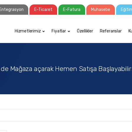
Entegrasyon
E-Ticaret
E-Fatura
Muhasebe
Eğiti
Hizmetlerimiz
Fiyatlar
Özellikler
Referanslar
K
 de Mağaza açarak Hemen Satışa Başlayabilirs