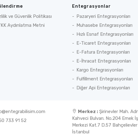
gilendirme
Entegrasyonlar
zlilik ve Güvenlik Politikası
Pazaryeri Entegrasyonları
KK Aydınlatma Metni
Muhasebe Entegrasyonları
Hızlı Esnaf Entegrasyonları
E-Ticaret Entegrasyonları
E-Fatura Entegrasyonları
E-İhracat Entegrasyonları
Kargo Entegrasyonları
Fulfillment Entegrasyonları
Diğer Api Entegrasyonları
fo@entegrabilisim.com
Merkez :
Şirinevler Mah. Ad
Kahveci Bulvarı. No.204 Emek İ
0 733 91 52
Merkezi Kat.7 D.57 Bahçelievler
İstanbul