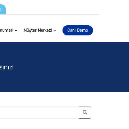
m
urumsal
Müşteri Merkezi
Canlı Demo
iniz!