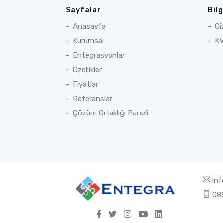
Sayfalar
Bil
Anasayfa
Gi
Kurumsal
KV
Entegrasyonlar
Özellikler
Fiyatlar
Referanslar
Çözüm Ortaklığı Paneli
in
085