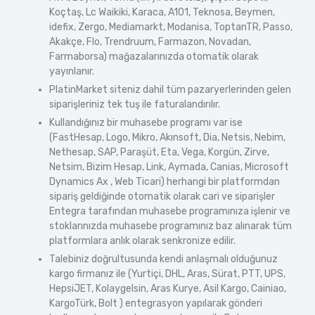
Koçtaş, Lc Waikiki, Karaca, A101, Teknosa, Beymen,
idefix, Zergo, Mediamarkt, Modanisa, ToptanTR, Passo,
Akakçe, Flo, Trendruum, Farmazon, Novadan,
Farmaborsa) mağazalarınızda otomatik olarak
yayınlanır.
PlatinMarket siteniz dahil tüm pazaryerlerinden gelen
siparişleriniz tek tuş ile faturalandırılır.
Kullandığınız bir muhasebe programı var ise
(FastHesap, Logo, Mikro, Akınsoft, Dia, Netsis, Nebim,
Nethesap, SAP, Paraşüt, Eta, Vega, Korgün, Zirve,
Netsim, Bizim Hesap, Link, Aymada, Canias, Microsoft
Dynamics Ax , Web Ticari) herhangi bir platformdan
sipariş geldiğinde otomatik olarak cari ve siparişler
Entegra tarafından muhasebe programınıza işlenir ve
stoklarınızda muhasebe programınız baz alınarak tüm
platformlara anlık olarak senkronize edilir.
Talebiniz doğrultusunda kendi anlaşmalı olduğunuz
kargo firmanız ile (Yurtiçi, DHL, Aras, Sürat, PTT, UPS,
HepsiJET, Kolaygelsin, Aras Kurye, Asil Kargo, Cainiao,
KargoTürk, Bolt ) entegrasyon yapılarak gönderi