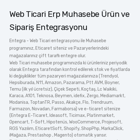
Web Ticari Erp Muhasebe Ürün ve
Sipariş Entegrasyonu
Entegra - Web Ticari entegrasyonu ile Muhasebe
programınız, Eticaret siteniz ve Pazaryerlerindeki
mağazalarınız çift taraflı entegre olur.
Web Ticari muhasebe programınızda ki ürünleriniz periyodik
olarak Entegra tarafından kontrol edilerek stok ve fiyatlarda
ki değişiklikler tüm pazaryeri mağazalarınıza (Trendyol,
Hepsiburada, N11, Amazon, Pazarama, Ptt AVM, Boyner,
Temu (ilk yıl ücretsiz), Çiçek Sepeti, Koçtaş, Lc Waikiki,
Karaca, A101, Teknosa, Beymen, idefix, Zergo, Mediamarkt,
Modanisa, ToptanTR, Passo, Akakçe, Flo, Trendruum,
Farmazon, Novadan, Farmaborsa) ve e-ticaret sitenize
(Entegra E-Ticaret, Ideasoft, Ticimax, Platinmarket,
Opencart, T-Soft, Hipotenüs, WooCommerce, Projesoft,
RGS Yazılım, EticaretSoft, Shopify, ShopPhp, MarkaClick,
iMağaza, Prestashop , Magento) otomatik yansır.